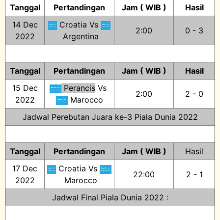
Tanggal
Pertandingan
Jam ( WIB )
Hasil
14 Dec
Croatia Vs
2:00
0 - 3
2022
Argentina
Tanggal
Pertandingan
Jam ( WIB )
Hasil
15 Dec
Perancis
Vs
2:00
2 - 0
2022
Marocco
Jadwal Perebutan Juara ke-3 Piala Dunia 2022
Tanggal
Pertandingan
Jam ( WIB )
Hasil
17 Dec
Croatia Vs
22:00
2 - 1
2022
Marocco
Jadwal Final Piala Dunia 2022 :