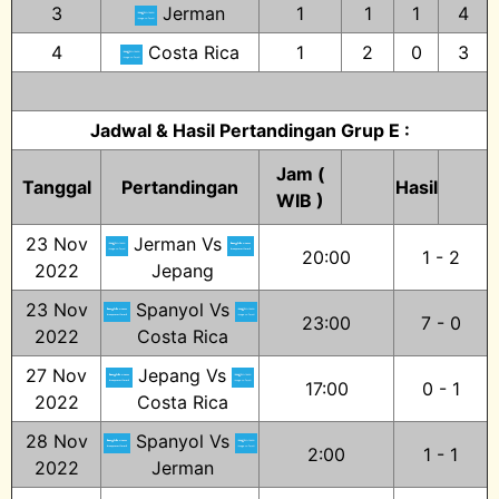
3
Jerman
1
1
1
4
4
Costa Rica
1
2
0
3
Jadwal & Hasil Pertandingan Grup E :
Jam (
Tanggal
Pertandingan
Hasil
WIB )
23 Nov
Jerman Vs
20:00
1 - 2
2022
Jepang
23 Nov
Spanyol Vs
23:00
7 - 0
2022
Costa Rica
27 Nov
Jepang Vs
17:00
0 - 1
2022
Costa Rica
28 Nov
Spanyol Vs
2:00
1 - 1
2022
Jerman