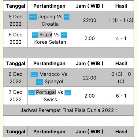
Tanggal
Pertandingan
Jam ( WIB )
Hasil
5 Dec
Jepang Vs
22:00
1 (1) - 1 (3)
2022
Croatia
6 Dec
Brazil
Vs
2:00
4 - 1
2022
Korea Selatan
Tanggal
Pertandingan
Jam ( WIB )
Hasil
6 Dec
Marocco Vs
0 (3) - 0
22:00
2022
Spanyol
(0)
7 Dec
Portugal
Vs
2:00
6 - 1
2022
Swiss
Jadwal Perempat Final Piala Dunia 2022 :
Tanggal
Pertandingan
Jam ( WIB )
Hasil