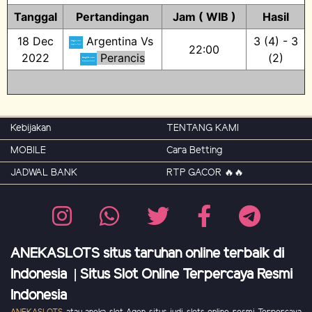
Tanggal
Pertandingan
Jam ( WIB )
Hasil
18 Dec
Argentina Vs
3 (4) - 3
22:00
2022
Perancis
(2)
Kebijakan
TENTANG KAMI
MOBILE
Cara Betting
JADWAL BANK
RTP GACOR 🔥🔥
ANEKASLOTS situs taruhan online terbaik di
Indonesia | Situs Slot Online Terpercaya Resmi
Indonesia