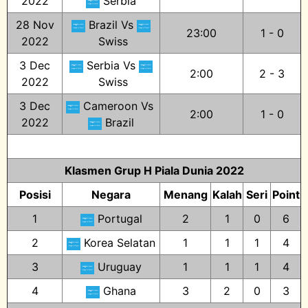
2022
Serbia
28 Nov
Brazil Vs
23:00
1 - 0
2022
Swiss
3 Dec
Serbia Vs
2:00
2 - 3
2022
Swiss
3 Dec
Cameroon Vs
2:00
1 - 0
2022
Brazil
Klasmen Grup H Piala Dunia 2022
Posisi
Negara
Menang
Kalah
Seri
Point
1
Portugal
2
1
0
6
2
Korea Selatan
1
1
1
4
3
Uruguay
1
1
1
4
4
Ghana
3
2
0
3