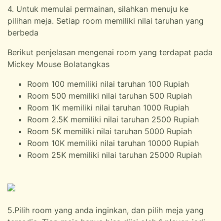
4. Untuk memulai permainan, silahkan menuju ke
pilihan meja. Setiap room memiliki nilai taruhan yang
berbeda
Berikut penjelasan mengenai room yang terdapat pada
Mickey Mouse Bolatangkas
Room 100 memiliki nilai taruhan 100 Rupiah
Room 500 memiliki nilai taruhan 500 Rupiah
Room 1K memiliki nilai taruhan 1000 Rupiah
Room 2.5K memiliki nilai taruhan 2500 Rupiah
Room 5K memiliki nilai taruhan 5000 Rupiah
Room 10K memiliki nilai taruhan 10000 Rupiah
Room 25K memiliki nilai taruhan 25000 Rupiah
5.Pilih room yang anda inginkan, dan pilih meja yang