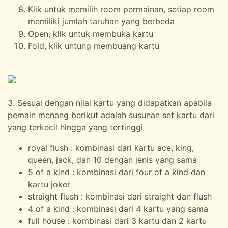
Klik untuk memilih room permainan, setiap room
memiliki jumlah taruhan yang berbeda
Open, klik untuk membuka kartu
Fold, klik untung membuang kartu
3. Sesuai dengan nilai kartu yang didapatkan apabila
pemain menang berikut adalah susunan set kartu dari
yang terkecil hingga yang tertinggi
royal flush : kombinasi dari kartu ace, king,
queen, jack, dan 10 dengan jenis yang sama
5 of a kind : kombinasi dari four of a kind dan
kartu joker
straight flush : kombinasi dari straight dan flush
4 of a kind : kombinasi dari 4 kartu yang sama
full house : kombinasi dari 3 kartu dan 2 kartu