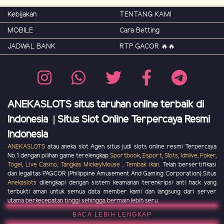
Kebijakan
TENTANG KAMI
MOBILE
Cara Betting
JADWAL BANK
RTP GACOR 🔥🔥
ANEKASLOTS situs taruhan online terbaik di
Indonesia | Situs Slot Online Terpercaya Resmi
Indonesia
ANEKASLOTS
atau aneka slot Agen situs judi slots online resmi Terpercaya
No.1 dengan pilihan game terelengkap
Sportbook
,
Esport
,
Slots
,
Idnlive
,
Poker
,
Togel
,
Live Casino
,
Tangkas MickeyMouse
,
Tembak ikan
. Telah bersertifikasi
dan legalitas PAGCOR (Philippine Amusement And Gaming Corporation).Situs
Anekaslots
dilengkapi dengan sistem keamanan terenkripsi anti hack yang
terbukti aman untuk semua data member kami dan langsung dari server
utama berkecepatan tinggi sehingga bermain lebih seru.
BACA LEBIH LENGKAP