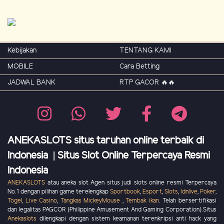
Kebijakan
TENTANG KAMI
MOBILE
Cara Betting
JADWAL BANK
RTP GACOR 🔥🔥
ANEKASLOTS situs taruhan online terbaik di
Indonesia | Situs Slot Online Terpercaya Resmi
Indonesia
ANEKASLOTS
atau aneka slot Agen situs judi slots online resmi Terpercaya
No.1 dengan pilihan game terelengkap
Sportbook
,
Esport
,
Slots
,
Idnlive
,
Poker
,
Togel
,
Live Casino
,
Tangkas MickeyMouse
,
Tembak ikan
. Telah bersertifikasi
dan legalitas PAGCOR (Philippine Amusement And Gaming Corporation).Situs
Anekaslots
dilengkapi dengan sistem keamanan terenkripsi anti hack yang