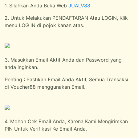
1. Silahkan Anda Buka Web
JUALV88
2. Untuk Melakukan PENDAFTARAN Atau LOGIN, Klik
menu LOG IN di pojok kanan atas.
3. Masukkan Email Aktif Anda dan Password yang
anda inginkan.
Penting : Pastikan Email Anda Aktif, Semua Transaksi
di Voucher88 menggunakan Email.
4. Mohon Cek Email Anda, Karena Kami Mengirimkan
PIN Untuk Verifikasi Ke Email Anda.