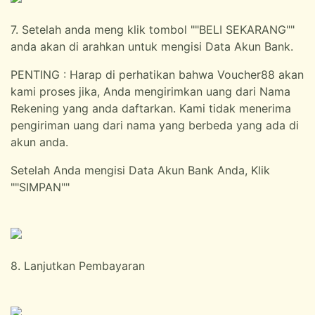
7. Setelah anda meng klik tombol ""BELI SEKARANG""
anda akan di arahkan untuk mengisi Data Akun Bank.
PENTING : Harap di perhatikan bahwa Voucher88 akan
kami proses jika, Anda mengirimkan uang dari Nama
Rekening yang anda daftarkan. Kami tidak menerima
pengiriman uang dari nama yang berbeda yang ada di
akun anda.
Setelah Anda mengisi Data Akun Bank Anda, Klik
""SIMPAN""
8. Lanjutkan Pembayaran